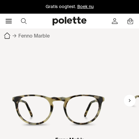
Gratis oogtest.
Boek nu
→
Fenno Marble