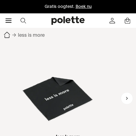
Gratis oogtest.
Boek nu
→
less is more