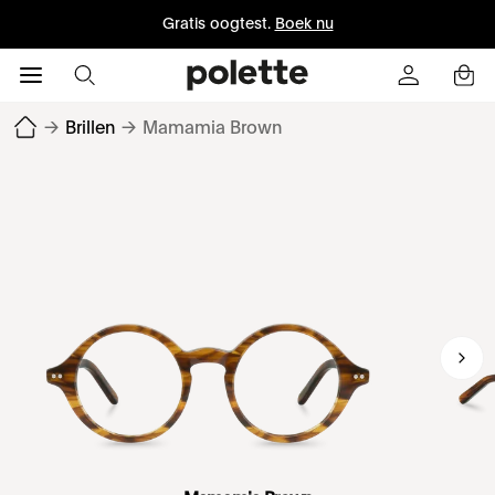
Gratis oogtest.
Boek nu
→
Brillen
→
Mamamia Brown