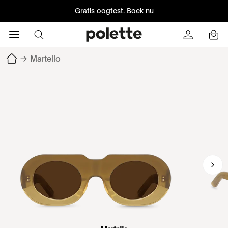
Gratis oogtest.
Boek nu
→
Martello