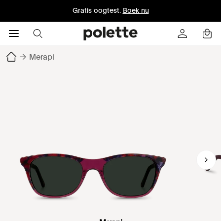
Gratis oogtest.
Boek nu
→
Merapi