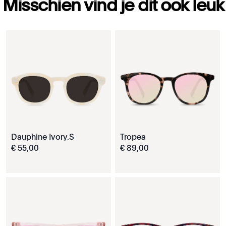
Misschien vind je dit ook leuk
Dauphine Ivory.S
Tropea
€
55
,
00
€
89
,
00