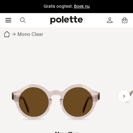
Gratis oogtest.
Boek nu
→
Mono Clear