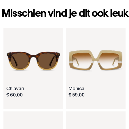
Misschien vind je dit ook leuk
Chiavari
Monica
€
60
,
00
€
59
,
00