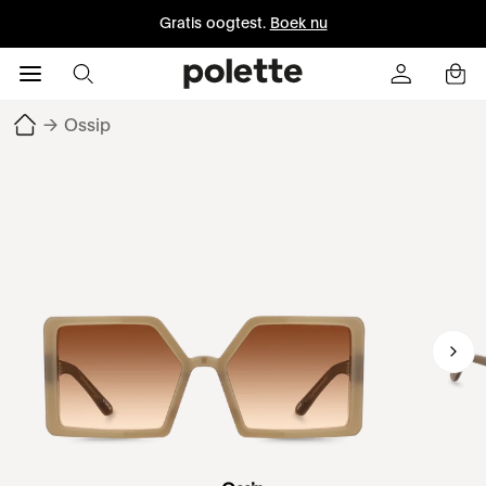
Gratis oogtest.
Boek nu
→
Ossip