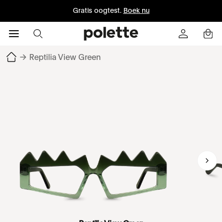
Gratis oogtest.
Boek nu
→
Reptilia View Green