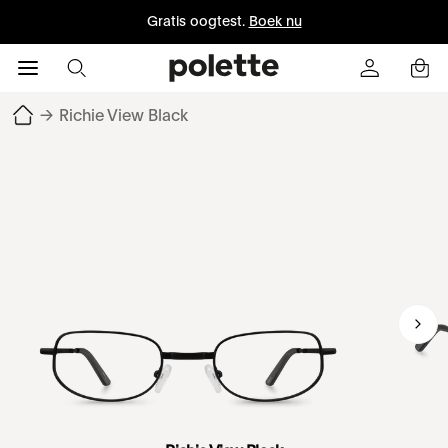
Gratis oogtest.
Boek nu
→
Richie View Black