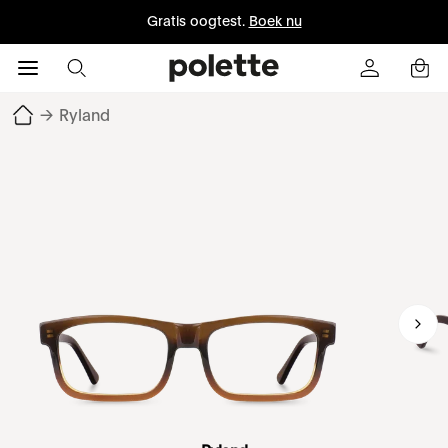
Gratis oogtest.
Boek nu
→
Ryland