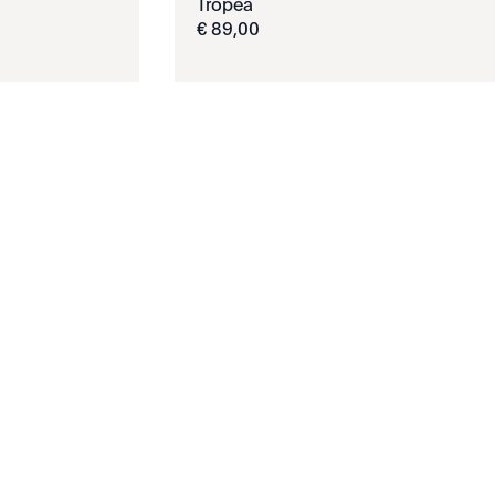
Tropea
€
89
,
00