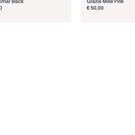
imar Black
Grazie Mille Pink
0
€
50
,
00