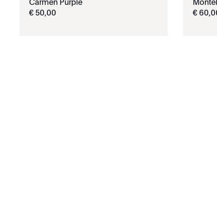
Carmen Purple
Montél
€
50
,
00
€
60
,
0