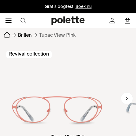
Gratis oogtest.
Boek nu
→
Brillen
→
Tupac View Pink
Revival collection