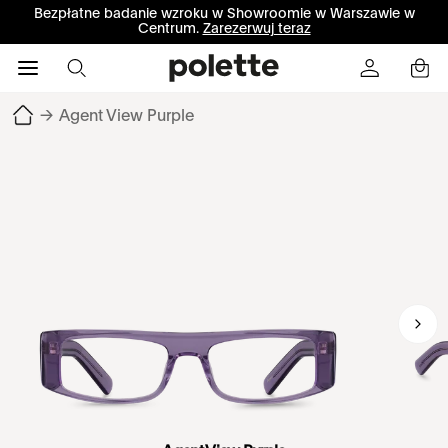
Bezpłatne badanie wzroku w Showroomie w Warszawie w
Centrum.
Zarezerwuj teraz
→
Agent View Purple