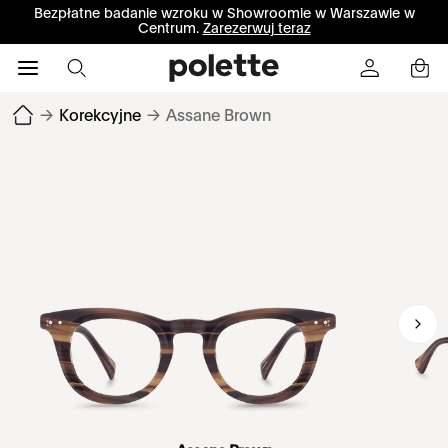
Bezpłatne badanie wzroku w Showroomie w Warszawie w
Centrum.
Zarezerwuj teraz
→
Korekcyjne
→
Assane Brown