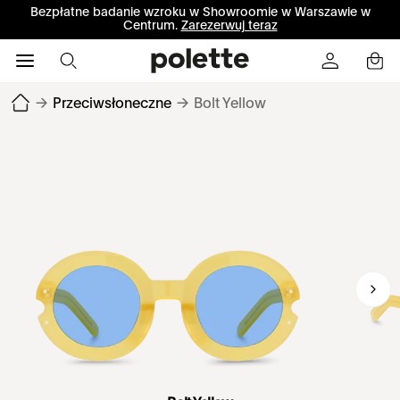
Bezpłatne badanie wzroku w Showroomie w Warszawie w
Centrum.
Zarezerwuj teraz
→
Przeciwsłoneczne
→
Bolt Yellow