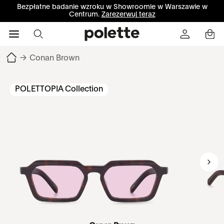
Bezpłatne badanie wzroku w Showroomie w Warszawie w
Centrum.
Zarezerwuj teraz
→
Conan Brown
POLETTOPIA Collection