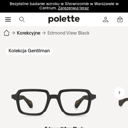
Bezpłatne badanie wzroku w Showroomie w Warszawie w
Centrum.
Zarezerwuj teraz
→
Korekcyjne
→
Edmond View Black
Kolekcja Gentilman