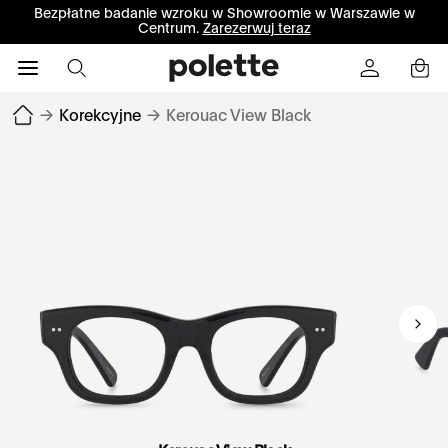
Bezpłatne badanie wzroku w Showroomie w Warszawie w
Centrum.
Zarezerwuj teraz
→
Korekcyjne
→
Kerouac View Black