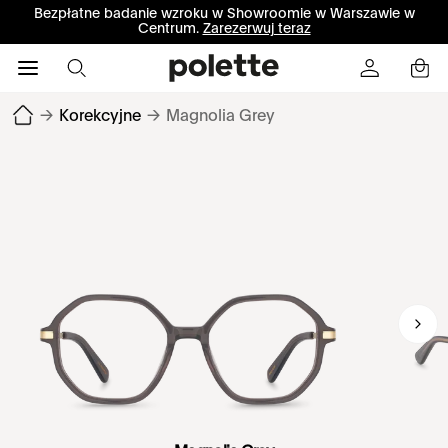
Bezpłatne badanie wzroku w Showroomie w Warszawie w
Centrum.
Zarezerwuj teraz
→
Korekcyjne
→
Magnolia Grey