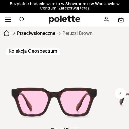
Bezpłatne badanie wzroku w Showroomie w Warszawie w
Centrum.
Zarezerwuj teraz
→
Przeciwsłoneczne
→
Peruzzi Brown
Kolekcja Geospectrum