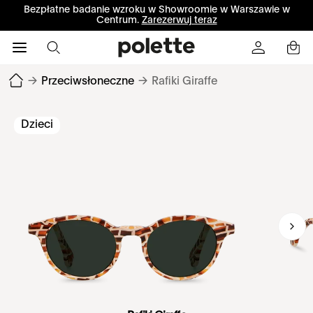
Bezpłatne badanie wzroku w Showroomie w Warszawie w
Centrum.
Zarezerwuj teraz
→
Przeciwsłoneczne
→
Rafiki Giraffe
Dzieci