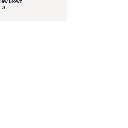
View Brown
0
zł