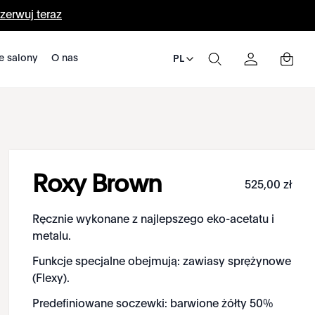
zerwuj teraz
e salony
O nas
PL
Roxy Brown
525
,
00
zł
Ręcznie wykonane z najlepszego eko-acetatu i
metalu.
Funkcje specjalne obejmują: zawiasy sprężynowe
(Flexy).
Predefiniowane soczewki: barwione żółty 50%