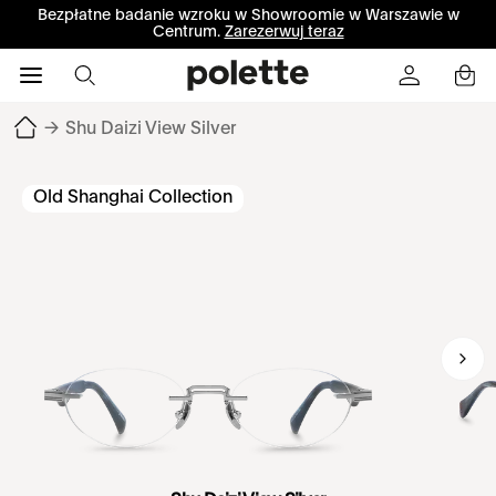
Bezpłatne badanie wzroku w Showroomie w Warszawie w
Centrum.
Zarezerwuj teraz
→
Shu Daizi View Silver
Old Shanghai Collection