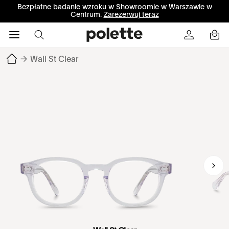
Bezpłatne badanie wzroku w Showroomie w Warszawie w
Centrum.
Zarezerwuj teraz
→
Wall St Clear