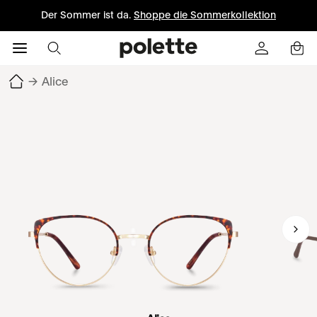
Der Sommer ist da.
Shoppe die Sommerkollektion
→
Alice