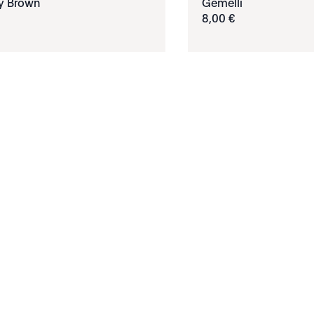
y Brown
Gemelli
8
,
00
€