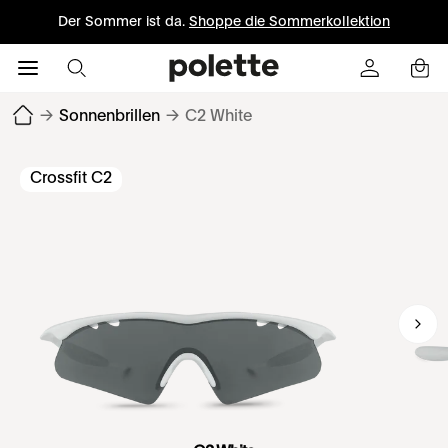
Der Sommer ist da.
Shoppe die Sommerkollektion
→
Sonnenbrillen
→
C2 White
Crossfit C2