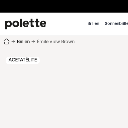
Brillen
Sonnenbrill
→
Brillen
→
Émile View Brown
ACETATÉLITE