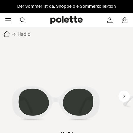
Der Sommer ist da.
Shoppe die Sommerkollektion
→
Hadid