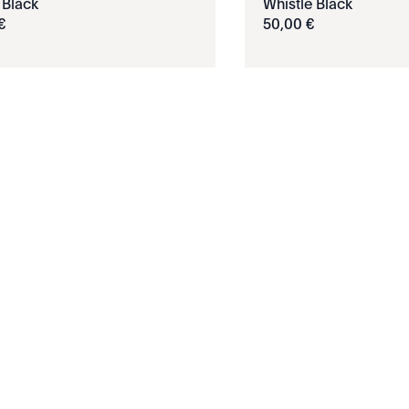
 Black
Whistle Black
€
50
,
00
€