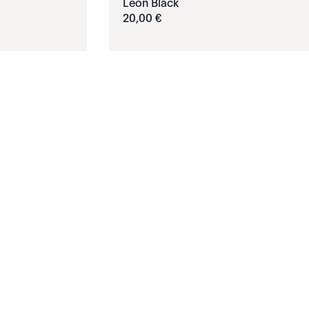
Léon Black
20
,
00
€