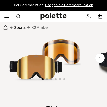
Der Sommer ist da.
Shoppe die Sommerkollektion
→
Sports
→
K2 Amber