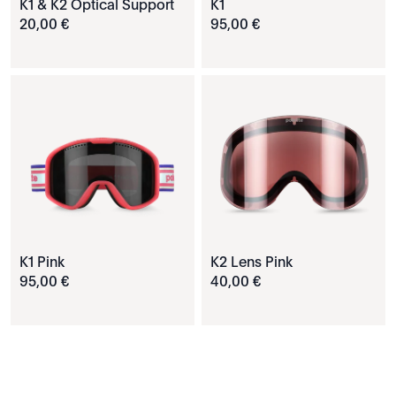
K1 & K2 Optical Support
K1
20
,
00
€
95
,
00
€
K1 Pink
K2 Lens Pink
95
,
00
€
40
,
00
€