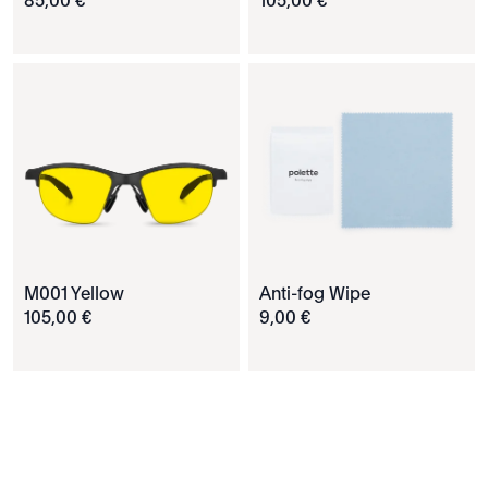
85
,
00
€
105
,
00
€
M001 Yellow
Anti-fog Wipe
105
,
00
€
9
,
00
€