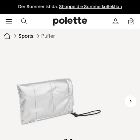
Der Sommer ist da.
Shoppe die Sommerkollektion
→
Sports
→
Puffer