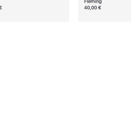
Fleming
€
40
,
00
€