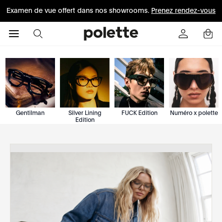
Examen de vue offert dans nos showrooms.
Prenez rendez-vous
Gentilman
Silver Lining
FUCK Edition
Numéro x polette
Edition