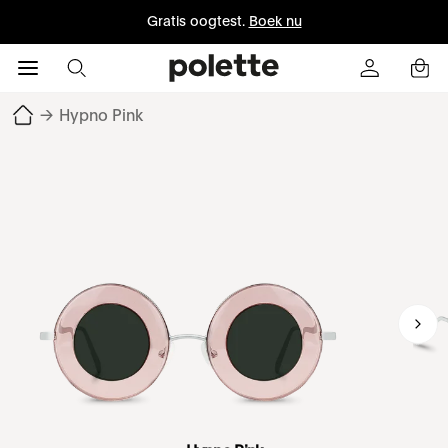
Gratis oogtest.
Boek nu
→
Hypno Pink