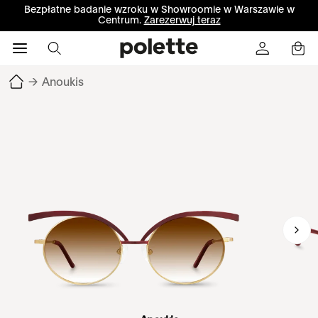
Bezpłatne badanie wzroku w Showroomie w Warszawie w
Centrum.
Zarezerwuj teraz
→
Anoukis