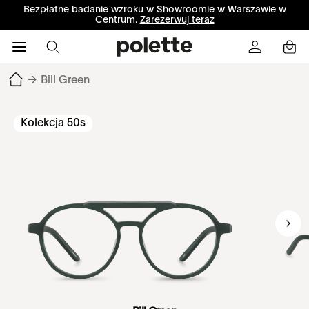
Bezpłatne badanie wzroku w Showroomie w Warszawie w
Centrum.
Zarezerwuj teraz
→
Bill Green
Kolekcja 50s