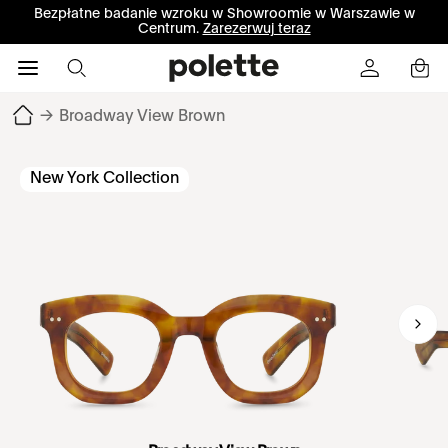
Bezpłatne badanie wzroku w Showroomie w Warszawie w
Centrum.
Zarezerwuj teraz
→
Broadway View Brown
New York Collection