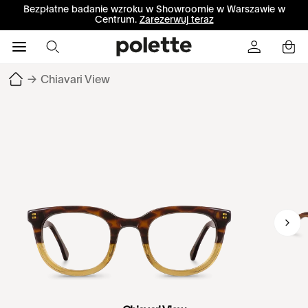
Bezpłatne badanie wzroku w Showroomie w Warszawie w
Centrum.
Zarezerwuj teraz
→
Chiavari View