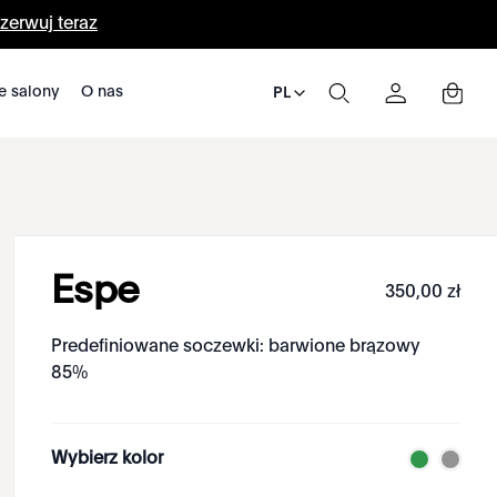
zerwuj teraz
e salony
O nas
PL
Espe
350
,
00
zł
Predefiniowane soczewki: barwione brązowy
85%
Wybierz kolor