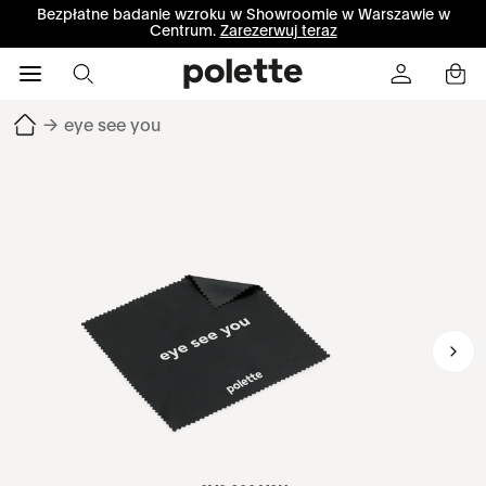
Bezpłatne badanie wzroku w Showroomie w Warszawie w
Centrum.
Zarezerwuj teraz
→
eye see you