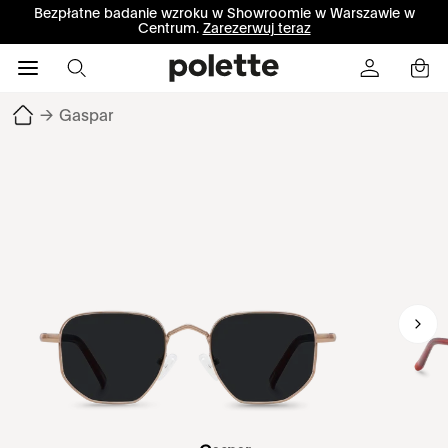
Bezpłatne badanie wzroku w Showroomie w Warszawie w
Centrum.
Zarezerwuj teraz
→
Gaspar