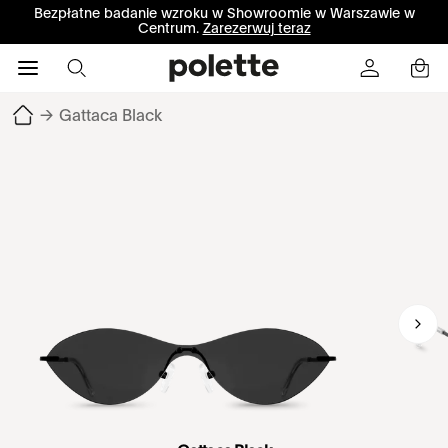
Bezpłatne badanie wzroku w Showroomie w Warszawie w
Centrum.
Zarezerwuj teraz
→
Gattaca Black