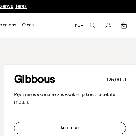
zerwuj teraz
e salony
O nas
PL
Gibbous
125
,
00
zł
Ręcznie wykonane z wysokiej jakości acetatu i
metalu.
Kup teraz