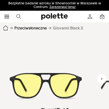
Bezpłatne badanie wzroku w Showroomie w Warszawie w
Centrum.
Zarezerwuj teraz
→
Przeciwsłoneczne
→
Giovanni Black.S