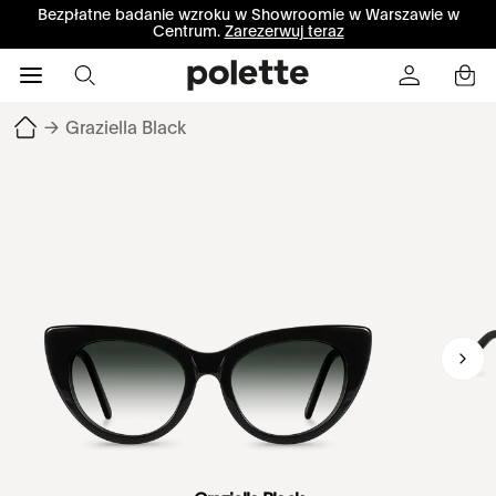
Bezpłatne badanie wzroku w Showroomie w Warszawie w
Centrum.
Zarezerwuj teraz
→
Graziella Black