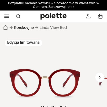
Bezpłatne badanie wzroku w Showroomie w Warszawie w
Centrum.
Zarezerwuj teraz
→
Korekcyjne
→
Linda View Red
Edycja limitowana