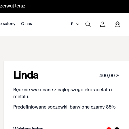
zerwuj teraz
e salony
O nas
PL
Linda
400
,
00
zł
Ręcznie wykonane z najlepszego eko-acetatu i
metalu.
Predefiniowane soczewki: barwione czarny 85%