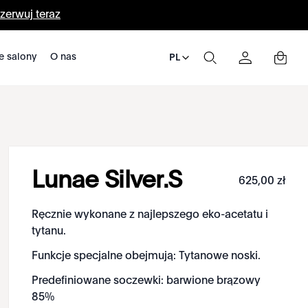
zerwuj teraz
e salony
O nas
PL
Lunae Silver.S
625
,
00
zł
Ręcznie wykonane z najlepszego eko-acetatu i
tytanu.
Funkcje specjalne obejmują: Tytanowe noski.
Predefiniowane soczewki: barwione brązowy
85%